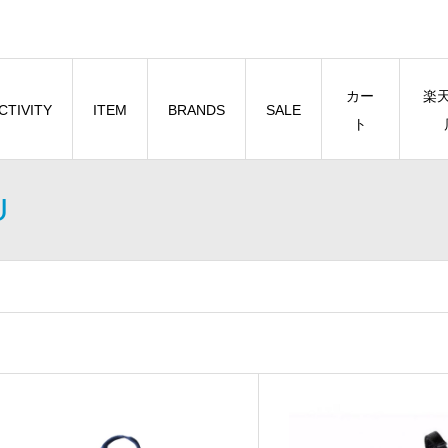
カー
楽
CTIVITY
ITEM
BRANDS
SALE
ト
U