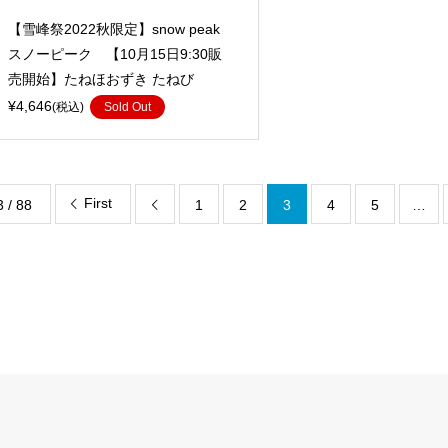
【雪峰祭2022秋限定】snow peak
スノーピーク 【10月15日9:30販
売開始】たねほおずき たねび
¥4,646
(税込)
Sold Out
First
3 / 88
1
2
3
4
5
…
