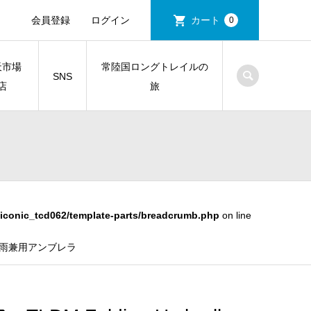
会員登録
ログイン
カート
0
天市場
常陸国ロングトレイルの
SNS
店
旅
iconic_tcd062/template-parts/breadcrumb.php
on line
ドア晴雨兼用アンブレラ