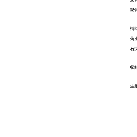
親
補
菊
石突
収
生