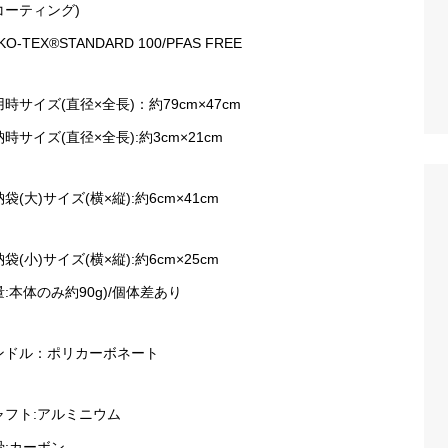
コーティング)
KO-TEX®️STANDARD 100/PFAS FREE
時サイズ(直径×全長)：約79cm×47cm
時サイズ(直径×全長):約3cm×21cm
袋(大)サイズ(横×縦):約6cm×41cm
袋(小)サイズ(横×縦):約6cm×25cm
:本体のみ約90g)/個体差あり
ンドル：ポリカーボネート
ャフト:アルミニウム
骨:カーボン