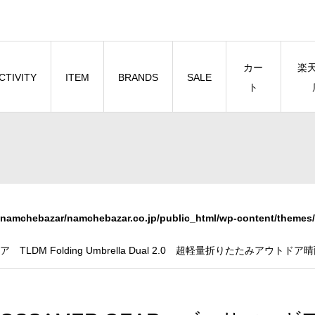
カー
楽
CTIVITY
ITEM
BRANDS
SALE
ト
namchebazar/namchebazar.co.jp/public_html/wp-content/themes/
 TLDM Folding Umbrella Dual 2.0 超軽量折りたたみアウト