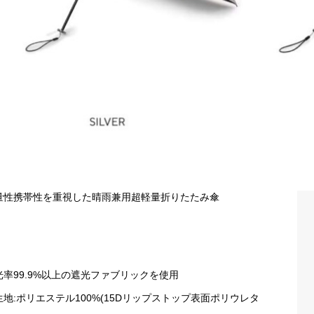
量性携帯性を重視した晴雨兼用超軽量折りたたみ傘
光率99.9%以上の遮光ファブリックを使用
生地:ポリエステル100%(15Dリップストップ表面ポリウレタ