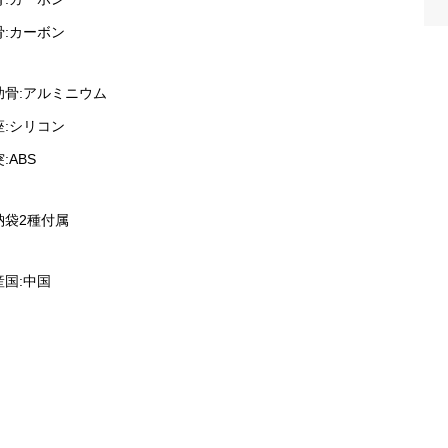
骨:カーボン
助骨:アルミニウム
座:シリコン
:ABS
納袋2種付属
産国:中国