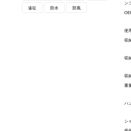
ン
遠征
防水
防風
OE
使用
収納
収納
収納
重量
ハ
シ
受