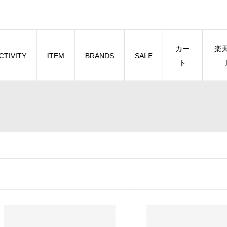
カー
楽
CTIVITY
ITEM
BRANDS
SALE
ト