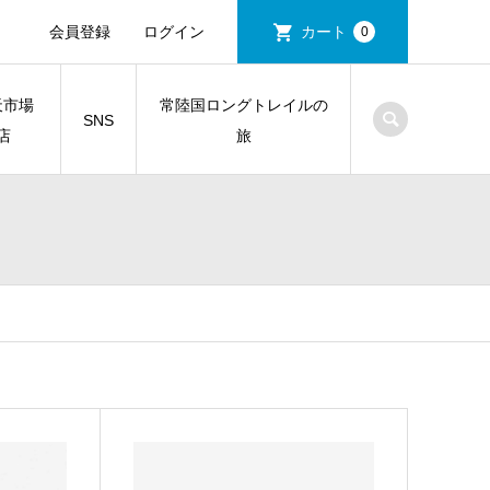
会員登録
ログイン
カート
0
天市場
常陸国ロングトレイルの
SNS
店
旅