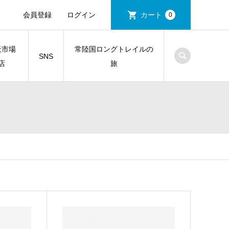
会員登録
ログイン
カート
0
天市場
常陸国ロングトレイルの
SNS
店
旅