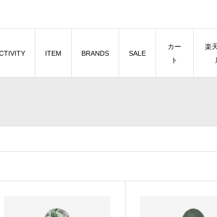
カー
楽
CTIVITY
ITEM
BRANDS
SALE
ト