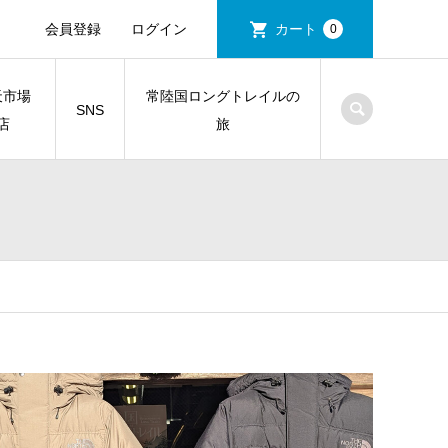
会員登録
ログイン
カート
0
天市場
常陸国ロングトレイルの
SNS
店
旅