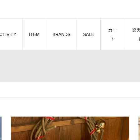
カー
楽
CTIVITY
ITEM
BRANDS
SALE
ト