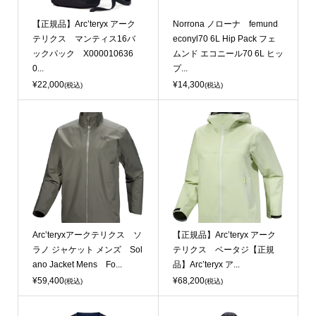
【正規品】Arc’teryx アーク
Norrona ノローナ femund
テリクス マンティス16バ
econyl70 6L Hip Pack フェ
ックパック X000010636
ムンド エコニール70 6L ヒッ
0...
プ...
¥22,000
¥14,300
(税込)
(税込)
Arc’teryxアークテリクス ソ
【正規品】Arc’teryx アーク
ラノ ジャケット メンズ Sol
テリクス ベータジ【正規
ano Jacket Mens Fo...
品】Arc’teryx ア...
¥59,400
¥68,200
(税込)
(税込)