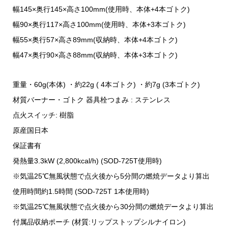
幅145×奥行145×高さ100mm(使用時、本体+4本ゴトク)
幅90×奥行117×高さ100mm(使用時、本体+3本ゴトク)
幅55×奥行57×高さ89mm(収納時、本体+4本ゴトク)
幅47×奥行90×高さ88mm(収納時、本体+3本ゴトク)
重量
・60g(本体) ・約22g ( 4本ゴトク) ・約7g (3本ゴトク)
材質
バーナー・ゴトク 器具栓つまみ : ステンレス
点火スイッチ: 樹脂
原産国
日本
保証書
有
発熱量
3.3kW (2,800kcal/h) (SOD-725T使用時)
※気温25℃無風状態で点火後から5分間の燃焼データより算出
使用時間
約1.5時間 (SOD-725T 1本使用時)
※気温25℃無風状態で点火後から30分間の燃焼データより算出
付属品
収納ポーチ (材質:リップストップシルナイロン)