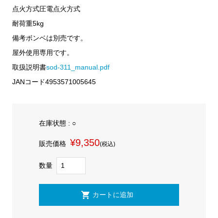
点火方式
圧電点火方式
耐荷重
5kg
備考
ボンベは別売です。
屋外使用専用です。
取扱説明書
sod-311_manual.pdf
JANコード
4953571005645
在庫状態 : ○
¥9,350
販売価格
(税込)
数量