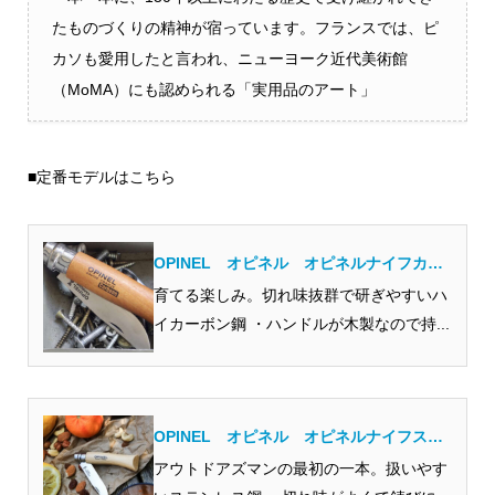
たものづくりの精神が宿っています。フランスでは、ピ
カソも愛用したと言われ、ニューヨーク近代美術館
（MoMA）にも認められる「実用品のアート」
■定番モデルはこちら
OPINEL オピネル オピネルナイフカー
ボンスチール アウトドアナイフ／折り畳
育てる楽しみ。切れ味抜群で研ぎやすいハ
み式…
イカーボン鋼 ・ハンドルが木製なので持...
OPINEL オピネル オピネルナイフステ
ンレススチール アウトドアナイフ／折り
アウトドアズマンの最初の一本。扱いやす
畳み…