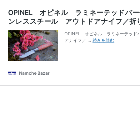
OPINEL オピネル ラミネーテッドバー
ンレススチール アウトドアナイフ／折
OPINEL オピネル ラミネーテッド
OPINEL
アナイフ／ …
続きを読む
オ
ピ
ネ
ル
ラ
Namche Bazar
ミ
ネ
ー
テ
ッ
ド
バ
ー
チ
No.08