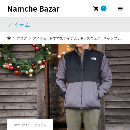
Namche Bazar
0
アイテム
ブログ
アイテム
,
おすすめアイテム
,
キッズウェア
,
キャンプ
,
ザ・ノ
2020.12.18
アイテム