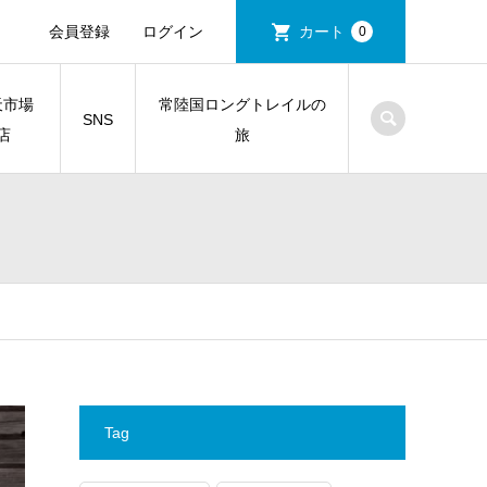
会員登録
ログイン
カート
0
天市場
常陸国ロングトレイルの
SNS
店
旅
Tag