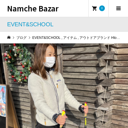
Namche Bazar
0
EVENT&SCHOOL
ブログ
EVENT&SCHOOL
,
アイテム
,
アウトドアブランド HtoN
,
お