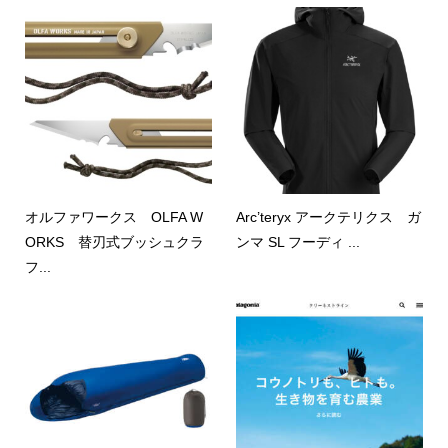
オルファワークス OLFA W
Arc’teryx アークテリクス ガ
ORKS 替刃式ブッシュクラ
ンマ SL フーディ ...
フ...