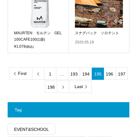
MAURTEN モルテン GEL
スナグパック ソロテント
100CAFE100(1袋)
2020.05.18
¥1,078
(税込)
First
1
…
193
194
195
196
197

Last
198

Tag
EVENT&SCHOOL