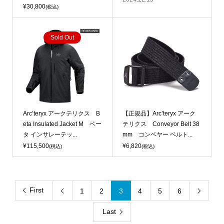
¥30,800
(税込)
Sold Out
Arc’teryx アークテリクス B
【正規品】Arc’teryx アーク
eta Insulated Jacket M ベー
テリクス Conveyor Belt 38
タ インサレーテッ...
mm コンベヤー ベルト...
¥115,500
¥6,820
(税込)
(税込)
First
1
2
3
4
5
6


Last