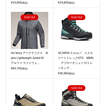
¥19,800
¥19,800
(税込)
(税込)
Sold Out
Sold Out
Arc’teryx アークテリクス Al
SCARPA スカルパ メスカ
pha Lightweight Jacket M
リートトレックGTX WMN
アルファ ライトウェ...
アプローチシューズ/トレ
ッキング...
¥84,700
(税込)
¥36,960
(税込)
Sold Out