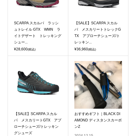
SCARPA スカルパ ラッシ
【SALE】SCARPA スカル
ュトレイル GTX WMN ラ
パ メスカリートトレックG
イトデザート トレッキング
TX アプローチシューズ/ト
シュー...
レッキン...
¥28,600
¥36,960
(税込)
(税込)
【SALE】SCARPA スカル
おすすめギフト｜BLACK DI
パ メスカリートGTX アプ
AMOND ディスタンスカーボ
ローチシューズ/トレッキン
ンZ
グシューズ
2024.12.15