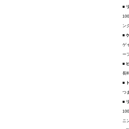
■
1
ン
■
ゲ
ー
■
長
■
つ
■
1
ニ