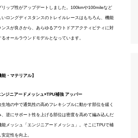
グリップ性がアップデートしました。100kmや100mileなど
しいロングディスタンスのトレイルレースはもちろん、機能
ランスが良さから、あらゆるアウトドアアクティビティに対
するオールラウンドモデルとなっています。
機能・マテリアル】
ンジニアードメッシュ×TPU補強 アッパー
枚生地の中で通気性の高めフレキシブルに動かす部位を緩く
み、逆にサポート性を上げる部位は密度を高めて編み込んだ
機能メッシュ「エンジニアードメッシュ」。そこにTPUで補
し安定性を向上。