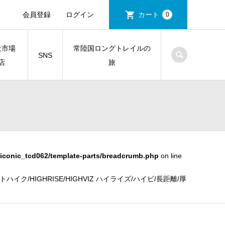
会員登録
ログイン
カート
0
天市場
常陸国ロングトレイルの
SNS
店
旅
iconic_tcd062/template-parts/breadcrumb.php
on line
ク/HIGHRISE/HIGHVIZ ハイライズ/ハイビ/長距離/厚