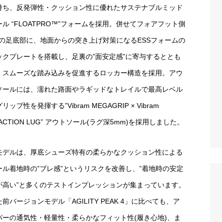
持ち、反発弾性・クッション性に優れたサステナブルミッド
ール “FLOATPRO™”フォームを採用。併せてフォアフット側
/4の足底部に、地面からの突き上げ対策になるESSフォームの
ックプレートを搭載し、足裏の”面安定感”に寄与するととも
、スムーズな踏み込みを促進するロッカー構造を採用。アウ
ソールには、濡れた路面やラギッドなトレイルで最高レベル
リップ性を発揮する”Vibram MEGAGRIP × Vibram
ACTION LUG” アウトソール(ラグ深5mm)を採用しました。
モデルは、厚底シューズ特有の柔らかなクッション性による
ール着地時の”ブレ感”というリスクを改善し、”着地時の安定
が高い”と多くのテストインプレッションが集まっています。
前バージョンモデル「AGILITY PEAK 4」に比べても、ア
パーの通気性・軽量性・柔らかなフィット性(履き心地)、ま