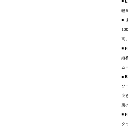
■
軽
■
1
高
■
F
縦
ム
■
E
ソ
突
裏
■
F
ク