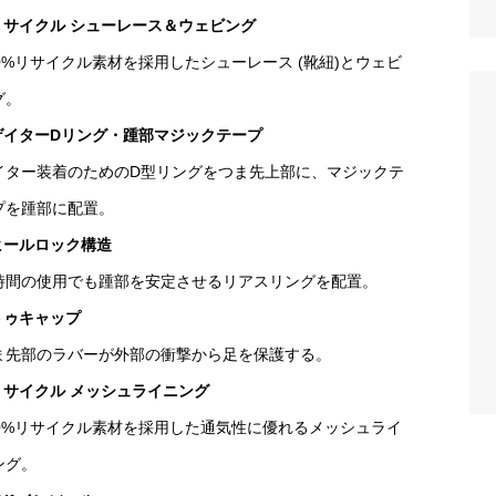
リサイクル シューレース＆ウェビング
00%リサイクル素材を採用したシューレース (靴紐)とウェビ
グ。
ゲイターDリング・踵部マジックテープ
イター装着のためのD型リングをつま先上部に、マジックテ
プを踵部に配置。
ヒールロック構造
時間の使用でも踵部を安定させるリアスリングを配置。
トゥキャップ
ま先部のラバーが外部の衝撃から足を保護する。
リサイクル
メッシュライニング
00%リサイクル素材を採用した通気性に優れるメッシュライ
ング。