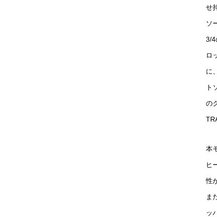
せ
ソ
3
ロ
に
ト
のグ
TR
本
ヒ
性
また
ッ