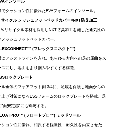
EVAインソール
量でクッション性に優れたEVAフォームのインソール。
 リサイクル メッシュフットベッドカバー×NXT防臭加工
00％リサイクル素材を採用しNXT防臭加工を施した通気性の
いメッシュフットベッドカバー。
LEXCONNECT™ (フレックスコネクト™)
横にアシストラインを入れ、あらゆる方向への足の屈曲をス
ーズにし、地面をより掴みやすくする構造。
SS
ロックプレート
ール全体のフォアフット側 3/4に、足底を保護し地面からの
き上げ対策になるESSフォームのロックプレートを搭載。足
の”面安定感”にも寄与する。
LOATPRO™ (フロートプロ™) ミッドソール
ッション性に優れ、相反する軽量性・耐久性を両立させた