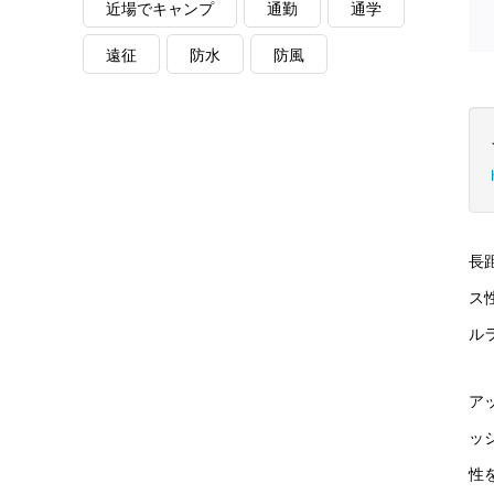
近場でキャンプ
通勤
通学
遠征
防水
防風
長
ス
ル
ア
ッ
性