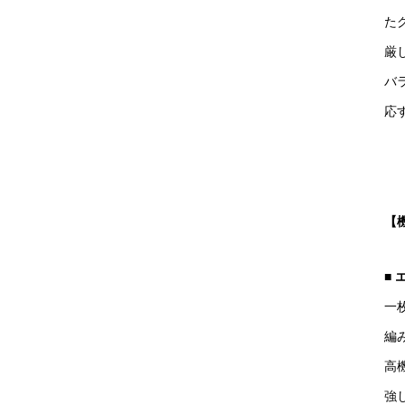
た
厳
バ
応
【
■
エ
一
編
高
強