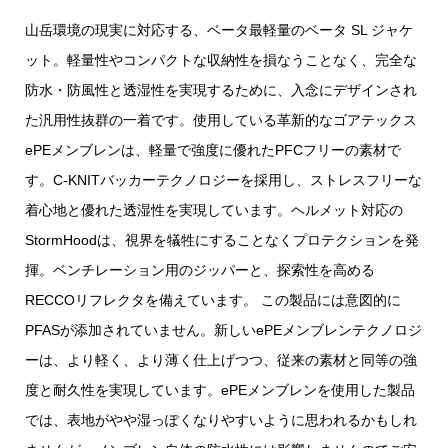
山岳環境の現実に対応する、ベータ最軽量のベータ SL ジャケ
ット。軽量性やコンパクトな収納性を損なうことなく、完全な
防水・防風性と透湿性を実現するために、入念にデザインされ
た汎用性抜群の一着です。使用している革新的なゴアテックス
ePEメンブレンは、軽量で強度に優れたPFCフリーの素材で
す。C-KNITバッカーテクノロジーを採用し、ストレスフリーな
着心地と優れた透湿性を実現しています。ヘルメット対応の
StormHoodは、視界を犠牲にすることなくプロテクションを発
揮。ベンチレーション用のジッパーと、探索性を高める
RECCOリフレクタを備えています。 この製品には意図的に
PFASが添加されていません。新しいePEメンブレンテクノロジ
ーは、より軽く、より薄く仕上げつつ、従来の素材と同等の強
度と耐久性を実現しています。ePEメンブレンを使用した製品
では、表地がやや湿っぽくなりやすいように思われるかもしれ