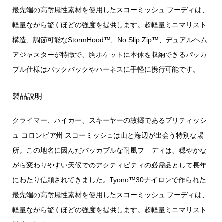
最先端の高耐風性素材を使用したスコーミッシュ フーディは、
軽量ながら驚くほどの強度を提供します。超軽量ミニマリスト
構造、調節可能なStormHood™、No Slip Zip™、デュアルヘム
アジャスターが特徴で、胸ポケットに本体を収納できるパッカ
ブル仕様はバックパックやハーネスに手軽に携行可能です。
製品説明
クライマー、ハイカー、スキーヤーの故郷であるブリティッシ
ュ コロンビア州 スコーミッシュは山と海辺が出会う特別な場
所。この地名に因んだパッカブルな耐風フ―ディは、穏やかな
がら変わりやすい天候でのアクティビティの必需品として長年
にわたり信頼されてきました。Tyono™30ナイロンで作られた
最先端の高耐風性素材を使用したスコーミッシュ フーディは、
軽量ながら驚くほどの強度を提供します。超軽量ミニマリスト