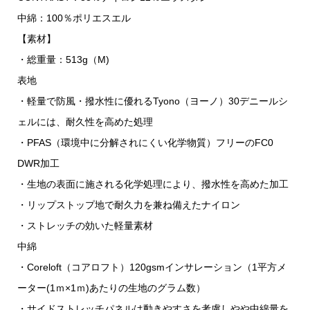
中綿：100％ポリエスエル
【素材】
・総重量：513g（M)
表地
・軽量で防風・撥水性に優れるTyono（ヨーノ）30デニールシ
ェルには、耐久性を高めた処理
・PFAS（環境中に分解されにくい化学物質）フリーのFC0
DWR加工
・生地の表面に施される化学処理により、撥水性を高めた加工
・リップストップ地で耐久力を兼ね備えたナイロン
・ストレッチの効いた軽量素材
中綿
・Coreloft（コアロフト）120gsmインサレーション（1平方メ
ーター(1ｍ×1ｍ)あたりの生地のグラム数）
・サイドストレッチパネルは動きやすさを考慮しやや中綿量を