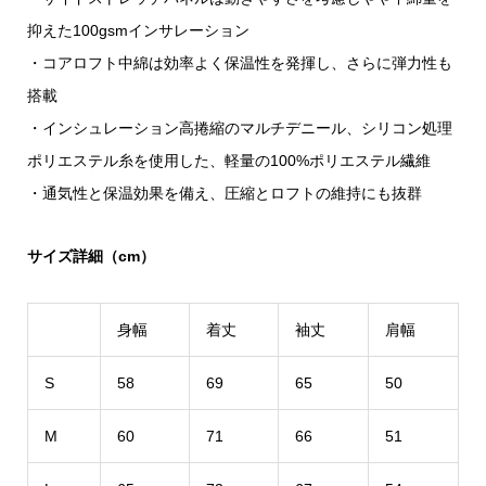
抑えた100gsmインサレーション
・コアロフト中綿は効率よく保温性を発揮し、さらに弾力性も
搭載
・インシュレーション高捲縮のマルチデニール、シリコン処理
ポリエステル糸を使用した、軽量の100%ポリエステル繊維
・通気性と保温効果を備え、圧縮とロフトの維持にも抜群
サイズ詳細（cm）
身幅
着丈
袖丈
肩幅
S
58
69
65
50
M
60
71
66
51