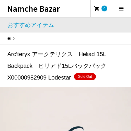
Namche Bazar
0
おすすめアイテム
Warning
: Undefined property: WP_Error::$name in
/home/namchebazar/namchebazar.co.jp/public_html/wp-content/themes/iconic_tcd062/template-parts/breadcrumb.php
Arc’teryx アークテリクス Heliad 15L
おすすめアイテム
Arc’teryx アークテリクス Heliad 15L Backpack ヒリアド15Lバックパック X00000982909 Lodestar
Backpack ヒリアド15Lバックパック
X00000982909 Lodestar
Sold Out