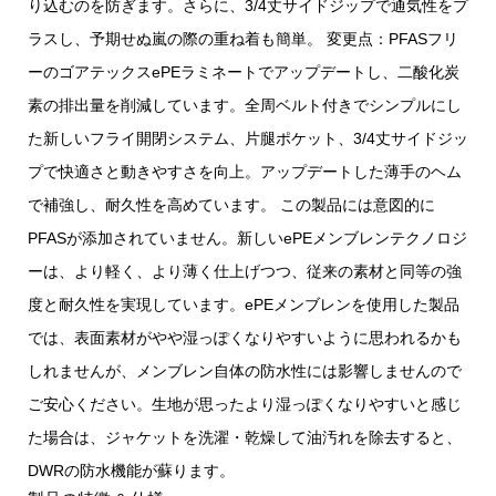
り込むのを防ぎます。さらに、3/4丈サイドジップで通気性をプ
ラスし、予期せぬ嵐の際の重ね着も簡単。 変更点：PFASフリ
ーのゴアテックスePEラミネートでアップデートし、二酸化炭
素の排出量を削減しています。全周ベルト付きでシンプルにし
た新しいフライ開閉システム、片腿ポケット、3/4丈サイドジッ
プで快適さと動きやすさを向上。アップデートした薄手のヘム
で補強し、耐久性を高めています。 この製品には意図的に
PFASが添加されていません。新しいePEメンブレンテクノロジ
ーは、より軽く、より薄く仕上げつつ、従来の素材と同等の強
度と耐久性を実現しています。ePEメンブレンを使用した製品
では、表面素材がやや湿っぽくなりやすいように思われるかも
しれませんが、メンブレン自体の防水性には影響しませんので
ご安心ください。生地が思ったより湿っぽくなりやすいと感じ
た場合は、ジャケットを洗濯・乾燥して油汚れを除去すると、
DWRの防水機能が蘇ります。