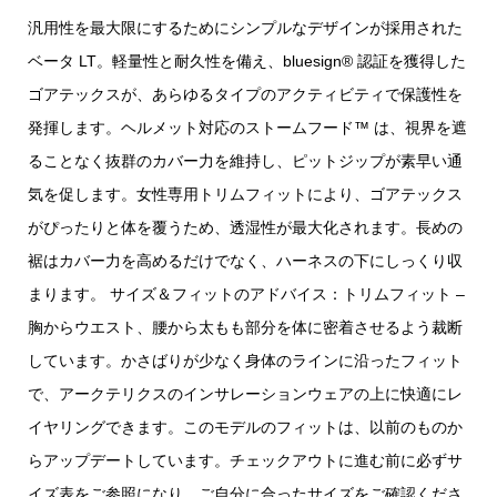
汎用性を最大限にするためにシンプルなデザインが採用された
ベータ LT。軽量性と耐久性を備え、bluesign® 認証を獲得した
ゴアテックスが、あらゆるタイプのアクティビティで保護性を
発揮します。ヘルメット対応のストームフード™ は、視界を遮
ることなく抜群のカバー力を維持し、ピットジップが素早い通
気を促します。女性専用トリムフィットにより、ゴアテックス
がぴったりと体を覆うため、透湿性が最大化されます。長めの
裾はカバー力を高めるだけでなく、ハーネスの下にしっくり収
まります。 サイズ＆フィットのアドバイス：トリムフィット –
胸からウエスト、腰から太もも部分を体に密着させるよう裁断
しています。かさばりが少なく身体のラインに沿ったフィット
で、アークテリクスのインサレーションウェアの上に快適にレ
イヤリングできます。このモデルのフィットは、以前のものか
らアップデートしています。チェックアウトに進む前に必ずサ
イズ表をご参照になり、ご自分に合ったサイズをご確認くださ