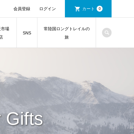
会員登録
ログイン
カート
0
天市場
常陸国ロングトレイルの
SNS
店
旅
Gifts