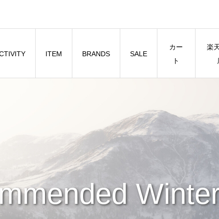
カー
楽
CTIVITY
ITEM
BRANDS
SALE
ト
mmended Winter 