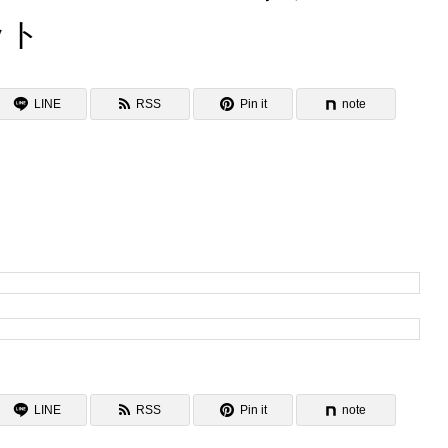
ット
LINE
RSS
Pin it
note
LINE
RSS
Pin it
note