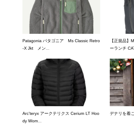
Patagonia パタゴニア Ms Classic Retro
【正規品】MY
-X Jkt メン...
ーランチ CATA
Arc’teryx アークテリクス Cerium LT Hoo
デナリを着
dy Wom...