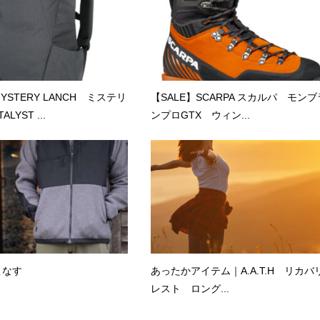
STERY LANCH ミステリ
【SALE】SCARPA スカルパ モンブ
LYST ...
ンプロGTX ウィン...
こなす
あったかアイテム｜A.A.T.H リカバ
レスト ロング...