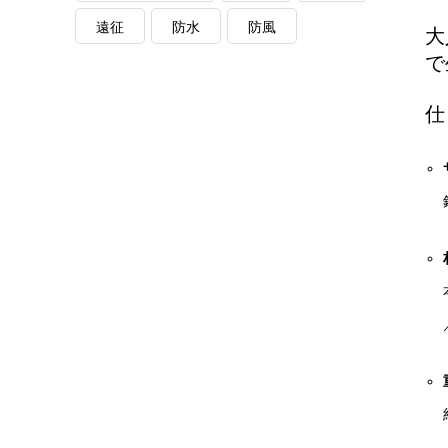
遠征
防水
防風
大
で
仕