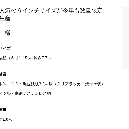
人気の６インチサイズが今年も数量限定
生産
 様
サイズ
鍋径（内寸）15㎝×深さ7.7㎝
材質
本体・フタ：黒皮鉄板3.2㎜厚（クリアラッカー焼付塗装）
／ツル・底網：ステンレス鋼
重量
約1.8㎏