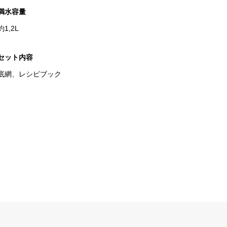
満水容量
約1,2L
セット内容
底網、レシピブック