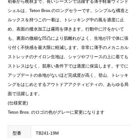
初春から晩秋まで、長いシーズンで活躍する薄手軽量ウィンド
シェルは、Teton Bros.のロングセラーです。シンプルな構造と
ルックスを持つこの一着は、トレッキング中の風を適度に止
め、表面の撥水加工は霧雨を弾きます。行動中に汗をかいて
も、裏面の微細な凹凸により肌離れがよく、生地が汗で体に張
り付く不快感を最大限に軽減します。非常に薄手のメカニカル
ストレッチのナイロン生地は、シャツやフリースの上に着ても
ストレスはなく、肌寒い条件下では適度に保温します。すでに
アップデートの余地がないほど完成度が高く、登山、トレッキ
ングをはじめとするアウトドアアクティビティの、あらゆる局
面で活躍します。
(仕様変更)
Teton Bros. のロゴの色がグレーに変更になります
型番
TB241-19M