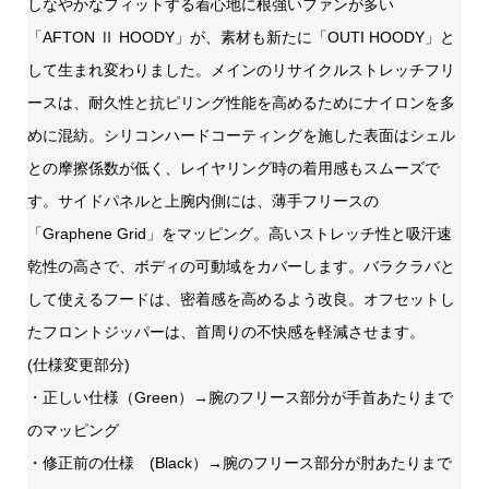
しなやかなフィットする着心地に根強いファンが多い
「AFTON Ⅱ HOODY」が、素材も新たに「OUTI HOODY」と
して生まれ変わりました。メインのリサイクルストレッチフリ
ースは、耐久性と抗ピリング性能を高めるためにナイロンを多
めに混紡。シリコンハードコーティングを施した表面はシェル
との摩擦係数が低く、レイヤリング時の着用感もスムーズで
す。サイドパネルと上腕内側には、薄手フリースの
「Graphene Grid」をマッピング。高いストレッチ性と吸汗速
乾性の高さで、ボディの可動域をカバーします。バラクラバと
して使えるフードは、密着感を高めるよう改良。オフセットし
たフロントジッパーは、首周りの不快感を軽減させます。
(仕様変更部分)
・正しい仕様（Green）→腕のフリース部分が手首あたりまで
のマッピング
・修正前の仕様 (Black）→腕のフリース部分が肘あたりまで