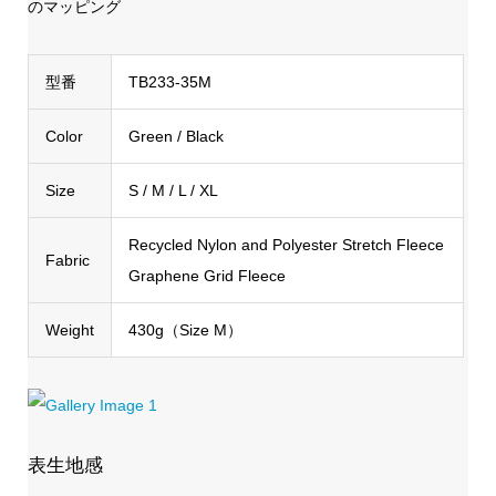
のマッピング
型番
TB233-35M
Color
Green / Black
Size
S / M / L / XL
Recycled Nylon and Polyester Stretch Fleece
Fabric
Graphene Grid Fleece
Weight
430g（Size M）
表生地感