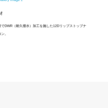
材
量でDWR（耐久撥水）加工を施した12Dリップストップナ
ロン。