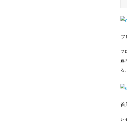
フ
フ
置
る
首
レ