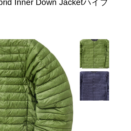
d Inner Down Jacketハイブ