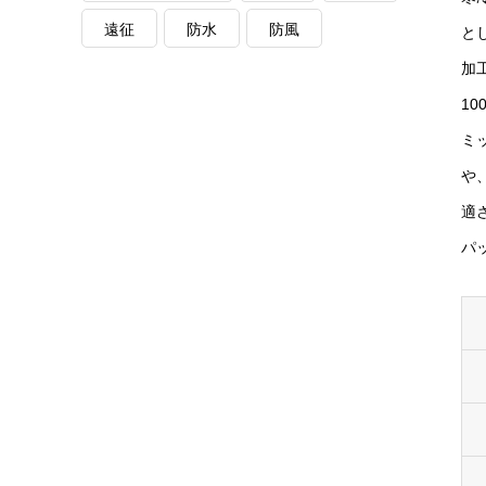
遠征
防水
防風
と
加
10
ミ
や
適
パ