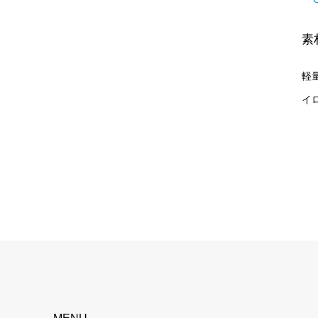
素
軽
イ