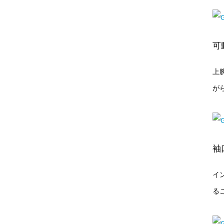
可
上
が
袖
イ
る