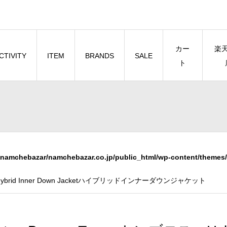
カー
楽
CTIVITY
ITEM
BRANDS
SALE
ト
namchebazar/namchebazar.co.jp/public_html/wp-content/themes/
ybrid Inner Down Jacketハイブリッドインナーダウンジャケット