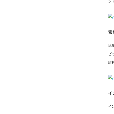
ン
素
総
ピ
維
イ
イ