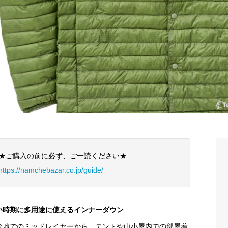
★ご購入の前に必ず、ご一読ください★
https://namchebazar.co.jp/guide/
い時期に多用途に使えるインナーダウン
冷地でのミッドレイヤーから、テントや山小屋内での部屋着