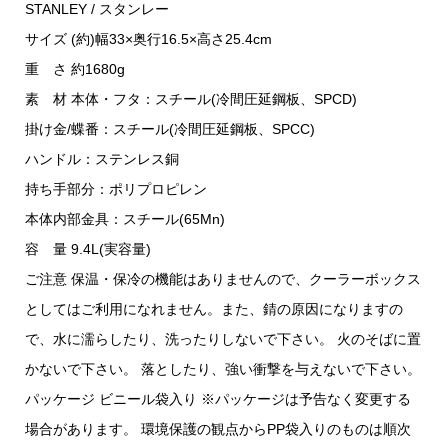
STANLEY / スタンレー
サイズ (約)幅33×奥行16.5×高さ25.4cm
重 さ 約1680g
素 材 本体・フタ：スチール(冷間圧延鋼板、SPCD)
掛け金/蝶番：スチール(冷間圧延鋼板、SPCC)
ハンドル：ステンレス銅
持ち手部分：ポリプロピレン
本体内部金具：スチール(65Mn)
容 量 9.4L(実容量)
ご注意 保温・保冷の機能はありませんので、クーラーボックス
としてはご利用になれません。また、錆の原因になりますの
で、水に濡らしたり、洗ったりしないで下さい。 火のそばに置
かないで下さい。 落としたり、強い衝撃を与えないで下さい。
パッケージ ビニール袋入り ※パッケージは予告なく変更する
場合があります。 環境保護の観点からPP袋入りのものは順次