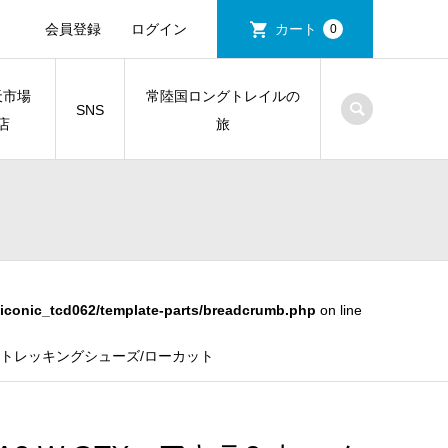
会員登録
ログイン
カート
0
天市場
常陸国ロングトレイルの
SNS
店
旅
iconic_tcd062/template-parts/breadcrumb.php
on line
イク/トレッキングシューズ/ローカット