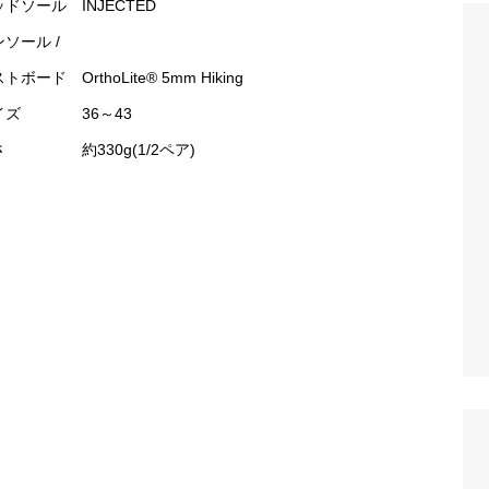
ドソール INJECTED
ソール /
トボード OrthoLite® 5mm Hiking
イズ 36～43
さ 約330g(1/2ペア)