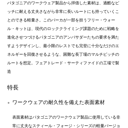
パタゴニアのワークウェア製品から拝借した素材は、過酷なピ
ッチに耐える丈夫さながら非常に長いルートにも持っていくこ
とのできる軽量さ。このパーカが一部を担うフリー・ウォー
ル・キットは、現代のロッククライミング課題のために戦略を
進化させつづけるパタゴニアのアンバサダーたちの要求を満た
すようデザインし、最小限のレストでも完登に十分なだけのエ
ネルギーを回復させるような、困難な長丁場のマルチピッチの
ルートを想定。フェアトレード・サーティファイドの工場で製
造
特長
ワークウェアの耐久性を備えた表面素材
表面素材はパタゴニアのワークウェア製品に使用している非
常に丈夫なスティール・フォージ・シリーズの軽量バージョ