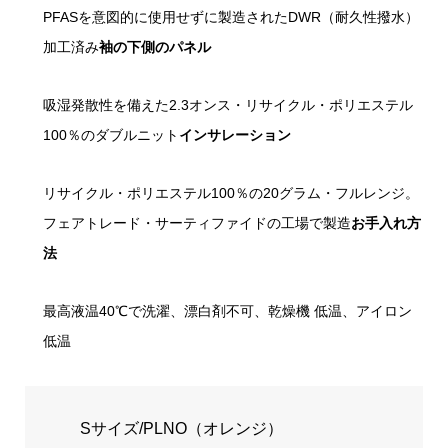
PFASを意図的に使用せずに製造されたDWR（耐久性撥水）
加工済み
袖の下側のパネル
吸湿発散性を備えた2.3オンス・リサイクル・ポリエステル
100％のダブルニット
インサレーション
リサイクル・ポリエステル100％の20グラム・フルレンジ。
フェアトレード・サーティファイドの工場で製造
お手入れ方
法
最高液温40℃で洗濯、漂白剤不可、乾燥機 低温、アイロン
低温
Sサイズ/PLNO（オレンジ）