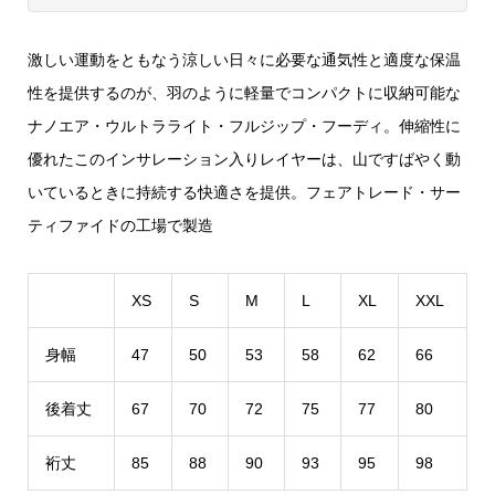
激しい運動をともなう涼しい日々に必要な通気性と適度な保温
性を提供するのが、羽のように軽量でコンパクトに収納可能な
ナノエア・ウルトラライト・フルジップ・フーディ。伸縮性に
優れたこのインサレーション入りレイヤーは、山ですばやく動
いているときに持続する快適さを提供。フェアトレード・サー
ティファイドの工場で製造
XS
S
M
L
XL
XXL
身幅
47
50
53
58
62
66
後着丈
67
70
72
75
77
80
裄丈
85
88
90
93
95
98