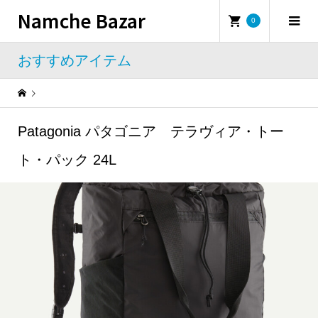
Namche Bazar
0
おすすめアイテム
Warning
: Undefined property: WP_Error::$name in
/home/namchebazar/namchebazar.co.jp/public_html/wp-content/themes/iconic_tcd062/template-parts/breadcrumb.php
Patagonia パタゴニア テラヴィア・トー
おすすめアイテム
Patagonia パタゴニア テラヴィア・トート・パック 24L
ト・パック 24L