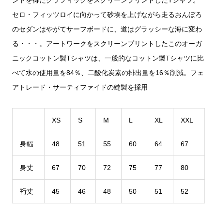
セロ・フィッツロイに向かって砂埃を上げながら走るおんぼろ
のセダンはやがてサーフボードに、道はグラッシーな海に変わ
る・・・。アートワークをスクリーンプリントしたこのオーガ
ニックコットン製Tシャツは、一般的なコットン製Tシャツに比
べて水の使用量を84％、二酸化炭素の排出量を16％削減。フェ
アトレード・サーティファイドの縫製を採用
XS
S
M
L
XL
XXL
身幅
48
51
55
60
64
67
身丈
67
70
72
75
77
80
裄丈
45
46
48
50
51
52