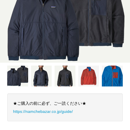
★ご購入の前に必ず、ご一読ください★
https://namchebazar.co.jp/guide/