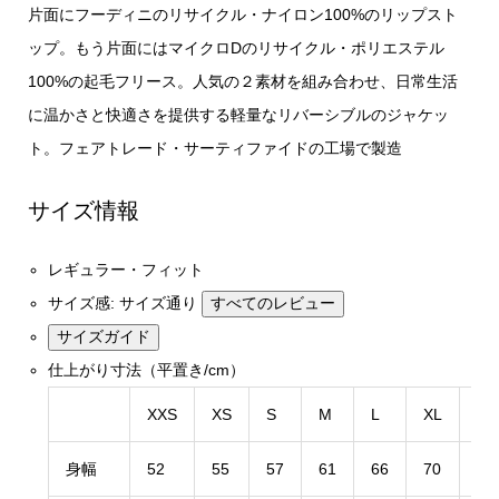
片面にフーディニのリサイクル・ナイロン100%のリップスト
ップ。もう片面にはマイクロDのリサイクル・ポリエステル
100%の起毛フリース。人気の２素材を組み合わせ、日常生活
に温かさと快適さを提供する軽量なリバーシブルのジャケッ
ト。フェアトレード・サーティファイドの工場で製造
サイズ情報
レギュラー・フィット
サイズ感:
サイズ通り
すべてのレビュー
サイズガイド
仕上がり寸法（平置き/cm）
XXS
XS
S
M
L
XL
XX
身幅
52
55
57
61
66
70
74