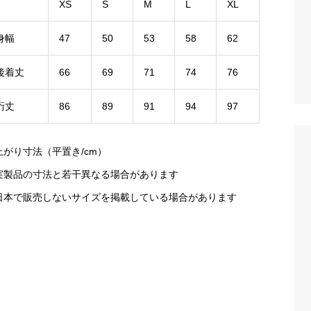
XS
S
M
L
XL
身幅
47
50
53
58
62
後着丈
66
69
71
74
76
裄丈
86
89
91
94
97
上がり寸法（平置き/cm）
実製品の寸法と若干異なる場合があります
日本で販売しないサイズを掲載している場合があります