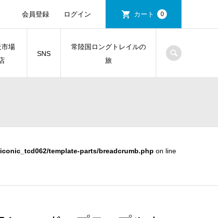
会員登録
ログイン
カート
0
天市場
常陸国ロングトレイルの
SNS
店
旅
iconic_tcd062/template-parts/breadcrumb.php
on line