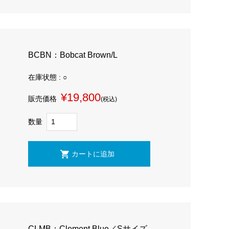
BCBN：Bobcat Brown/L
在庫状態 : ○
¥19,800
販売価格
(税込)
数量
CLMB：Clement Blue／Sサイズ