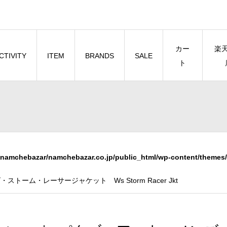
カー
楽
CTIVITY
ITEM
BRANDS
SALE
ト
namchebazar/namchebazar.co.jp/public_html/wp-content/themes/
ズ・ストーム・レーサージャケット Ws Storm Racer Jkt