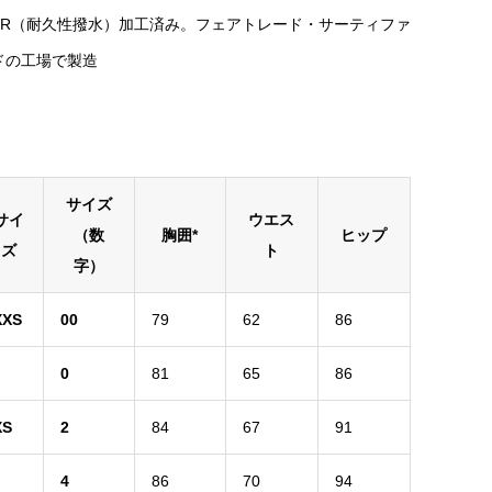
WR（耐久性撥水）加工済み。フェアトレード・サーティファ
ドの工場で製造
サイズ
サイ
ウエス
（数
胸囲*
ヒップ
ズ
ト
字）
XXS
00
79
62
86
0
81
65
86
XS
2
84
67
91
4
86
70
94