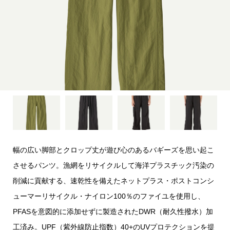
幅の広い脚部とクロップ丈が遊び心のあるバギーズを思い起こ
させるパンツ。漁網をリサイクルして海洋プラスチック汚染の
削減に貢献する、速乾性を備えたネットプラス・ポストコンシ
ューマーリサイクル・ナイロン100％のファイユを使用し、
PFASを意図的に添加せずに製造されたDWR（耐久性撥水）加
工済み。UPF（紫外線防止指数）40+のUVプロテクションを提