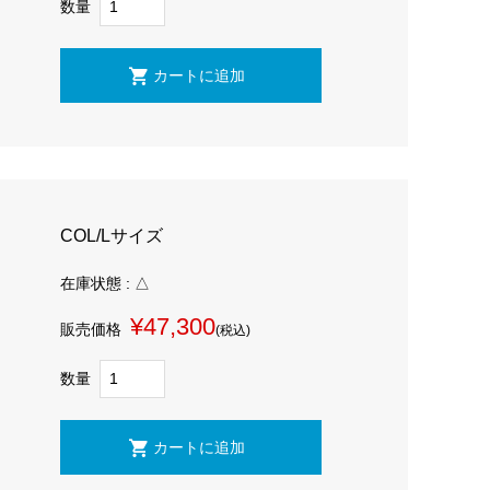
数量
COL/Lサイズ
在庫状態 : △
¥47,300
販売価格
(税込)
数量