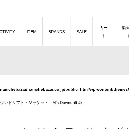
カー
楽
CTIVITY
ITEM
BRANDS
SALE
ト
namchebazar/namchebazar.co.jp/public_html/wp-content/themes/
ンドリフト・ジャケット M’s Downdrift Jkt