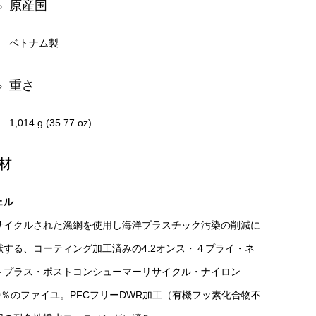
原産国
ベトナム製
重さ
1,014 g (35.77 oz)
材
ェル
サイクルされた漁網を使用し海洋プラスチック汚染の削減に
献する、コーティング加工済みの4.2オンス・４プライ・ネ
トプラス・ポストコンシューマーリサイクル・ナイロン
00％のファイユ。PFCフリーDWR加工（有機フッ素化合物不