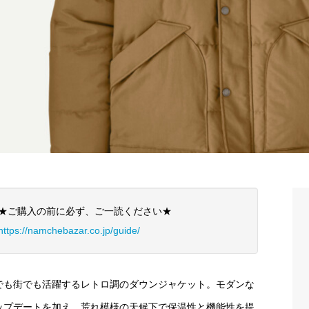
★ご購入の前に必ず、ご一読ください★
https://namchebazar.co.jp/guide/
でも街でも活躍するレトロ調のダウンジャケット。モダンな
ップデートを加え、荒れ模様の天候下で保温性と機能性を提