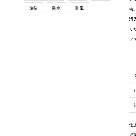
遠征
防水
防風
供
汚
リ
フ
仕
※