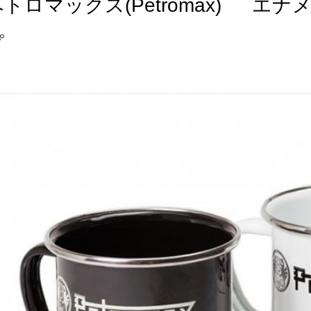
ペトロマックス(Petromax) エ
プ