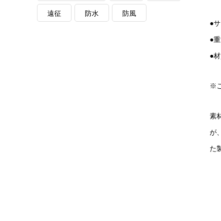
遠征
防水
防風
●サ
●重
●材
※
素
が
た