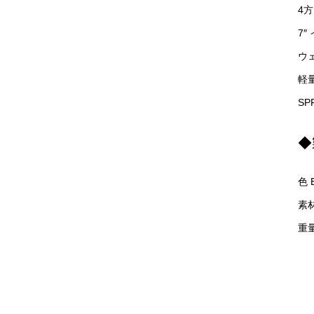
4
7″
ウ
軽
SP
◆
色 B
素
重量