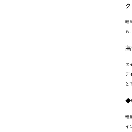
ク
軽
も
高
タ
デ
と
◆
軽
イ