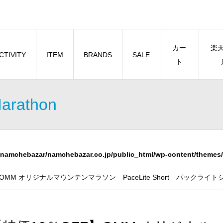
カー
楽
CTIVITY
ITEM
BRANDS
SALE
ト
Marathon
namchebazar/namchebazar.co.jp/public_html/wp-content/themes/
OMM オリジナルマウンテンマラソン PaceLite Short パックライ