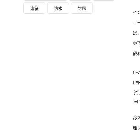
遠征
防水
防風
イ
ョ
ば
や
優
LE
LE
ど
ョ
お
離