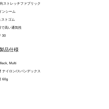
方向ストレッチファブリック
 インシーム
ェストゴム
量で高い通気性
F 30
製品仕様
lack, Multi
材 ナイロン/スパンデックス
 60g