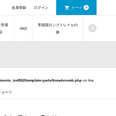
会員登録
ログイン
カート
0
天市場
常陸国ロングトレイルの
SNS
店
旅
iconic_tcd062/template-parts/breadcrumb.php
on line
トショーツ