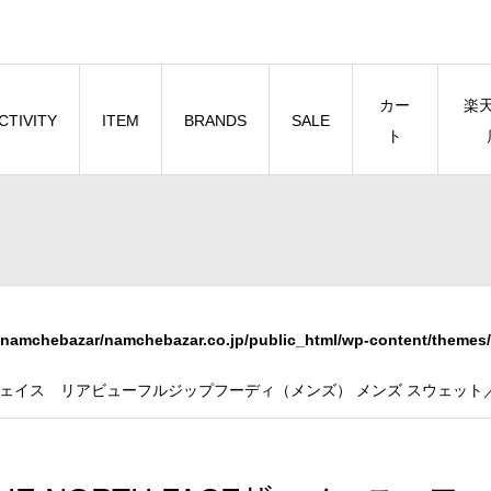
カー
楽
CTIVITY
ITEM
BRANDS
SALE
ト
namchebazar/namchebazar.co.jp/public_html/wp-content/themes/
ス・フェイス リアビューフルジップフーディ（メンズ） メンズ スウェット／ト