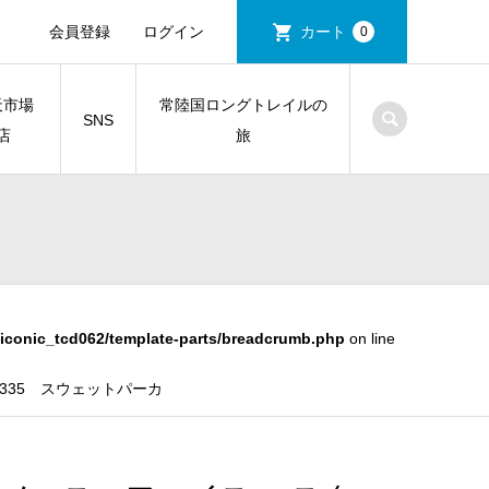
会員登録
ログイン
カート
0
天市場
常陸国ロングトレイルの
SNS
店
旅
iconic_tcd062/template-parts/breadcrumb.php
on line
2335 スウェットパーカ