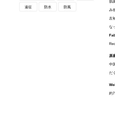
肌
遠征
防水
防風
み
左
な
Fab
Re
原
中
だ
We
約7