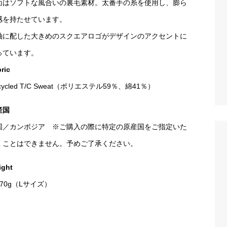
面はソフトな風合いの裏毛素材。太番手の糸を使用し、膨ら
感を持たせています。
袖に配した大きめのスクエアロゴがデザインのアクセントに
っています。
ric
cycled T/C Sweat（ポリエステル59％、綿41％）
産国
国／カンボジア ※ご購入の際に特定の原産国をご指定いた
くことはできません。予めご了承ください。
ight
70g（Lサイズ）