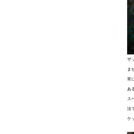
ザ
ま
常
あ
ス
法
ケ