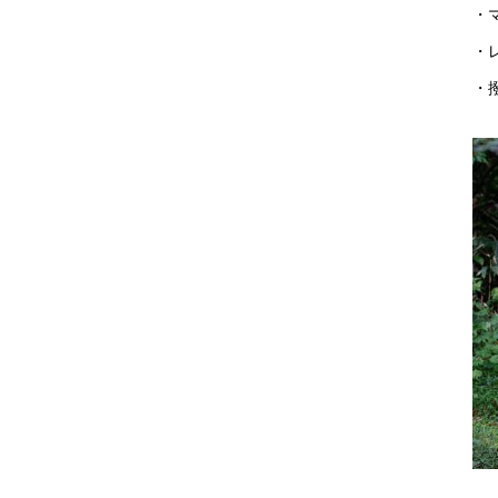
・
・
・撥