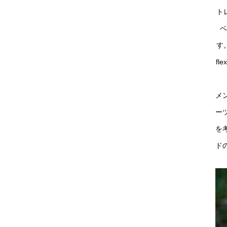
ト
す
f
メン
ー
を
ド