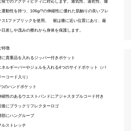
天候でのアクティビティに対応します。通気性、速乾性、優
た運動性を持つ、106g/?の伸縮性に優れた肌触りの良いフレ
クス1ファブリックを使用。 裾は膝に近い位置にあり、厳
い日差しや茂みの擦れから身体を保護します。
な特徴
腰に貴重品を入れるジッパー付きポケット
エネルギーバーやジェルを入れる4つのサイドポケット（バ
ジーコード入り）
2つのハンドポケット
伸縮性のあるウエストバンドにアジャスタブルコード付き
前後にブラックリフレクターロゴ
腰部にハングループ
フルストレッチ