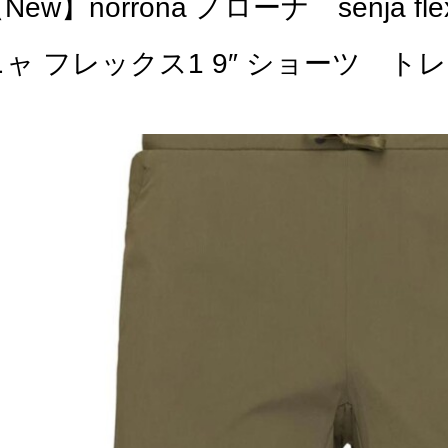
New】norrona ノローナ senja flex
ニャ フレックス1 9″ ショーツ 