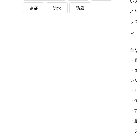
い
遠征
防水
防風
れ
ッ
し
主
・
・
ン
・
・
・
・
・