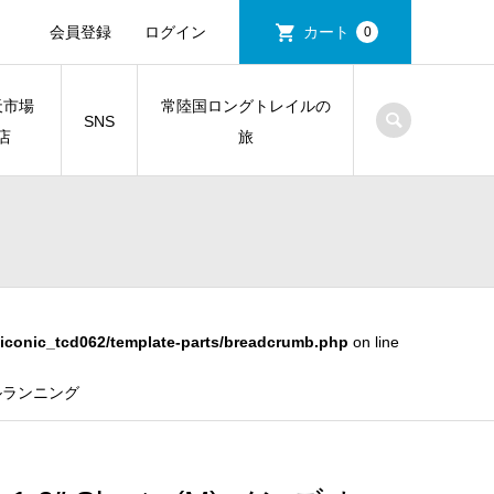
会員登録
ログイン
カート
0
天市場
常陸国ロングトレイルの
SNS
店
旅
iconic_tcd062/template-parts/breadcrumb.php
on line
レイルランニング