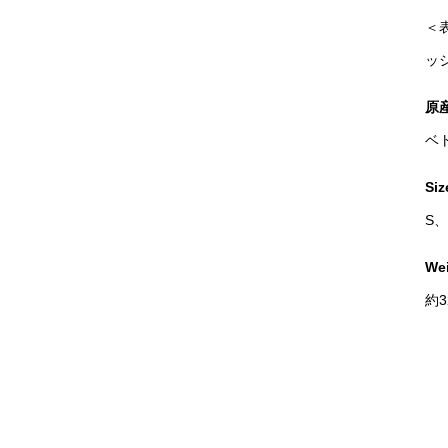
＜表
ッシ
原
ベ
Siz
S、
We
約3