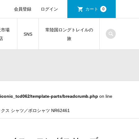
会員登録
ログイン
カート
0
天市場
常陸国ロングトレイルの
SNS
店
旅
iconic_tcd062/template-parts/breadcrumb.php
on line
ス シャツ／ポロシャツ NR62461