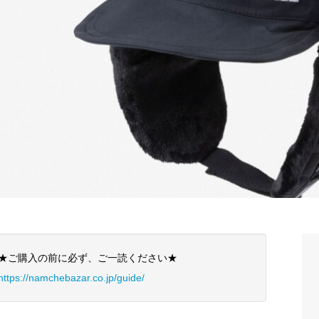
★ご購入の前に必ず、ご一読ください★
https://namchebazar.co.jp/guide/