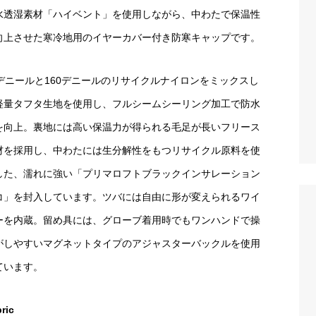
水透湿素材「ハイベント」を使用しながら、中わたで保温性
向上させた寒冷地用のイヤーカバー付き防寒キャップです。
0デニールと160デニールのリサイクルナイロンをミックスし
軽量タフタ生地を使用し、フルシームシーリング加工で防水
を向上。裏地には高い保温力が得られる毛足が長いフリース
材を採用し、中わたには生分解性をもつリサイクル原料を使
した、濡れに強い「プリマロフトブラックインサレーション
コ」を封入しています。ツバには自由に形が変えられるワイ
ーを内蔵。留め具には、グローブ着用時でもワンハンドで操
がしやすいマグネットタイプのアジャスターバックルを使用
ています。
ric