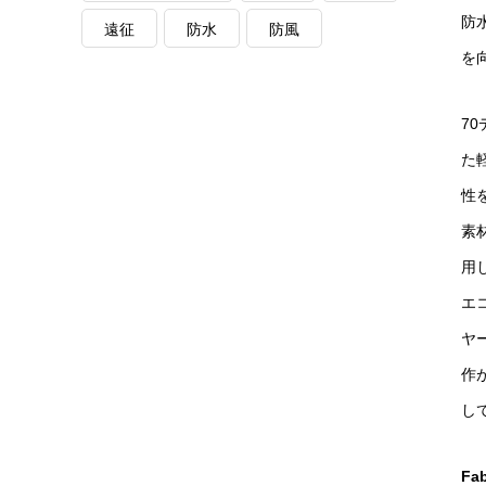
防
遠征
防水
防風
を
7
た
性
素
用
エ
ヤ
作
し
Fab