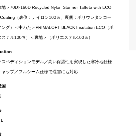
＞70D×160D Recycled Nylon Stunner Taffeta with ECO
 Coating（表側：ナイロン100％、裏側：ポリウレタンコー
ング）＜中わた＞PRIMALOFT BLACK Insulation ECO（ポ
エステル100％）＜裏地＞（ポリエステル100％）
ction
クスペディションモデル／高い保温性を実現した寒冷地仕様
キャップ／フルシーム仕様で湿雪にも対応
産国
国
e
L
考