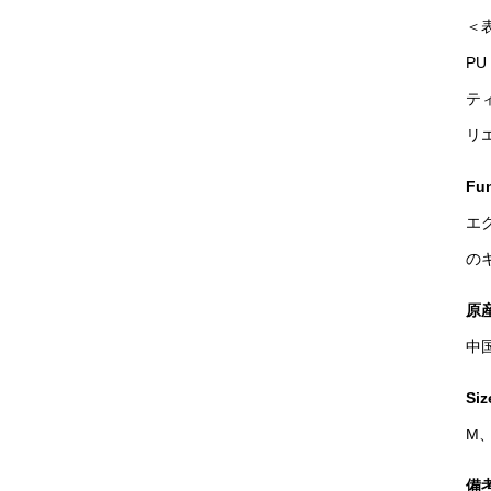
＜表地
PU
ティ
リ
Fun
エ
の
原
中
Siz
M、
備