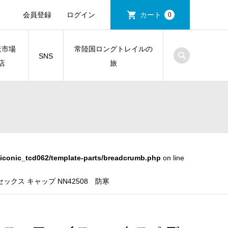
会員登録
ログイン
カート
0
天市場
常陸国ロングトレイルの
SNS
店
旅
iconic_tcd062/template-parts/breadcrumb.php
on line
クス キャップ NN42508 防寒