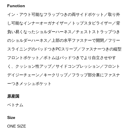
Function
イン・アウト可能なフラップつきの両サイドポケット／取り外
し可能なインナーオーガナイザー／トップスタビライザー／背
負い易くなったショルダーハーネス／チェストストラップつき
のショルダーハーネス／上部の水平ファスナーで開閉／フリー
スライニングのパッドつきPCスリーブ／ファスナーつきの縦型
フロントポケット／ボトムはパッドつきでより自立させやす
く、クッション性アップ／サイドコンプレッション／フロント
デイジーチェーン／キークリップ／フラップ部分裏にファスナ
ーつきメッシュポケット
原産国
ベトナム
Size
ONE SIZE