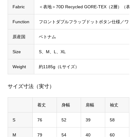
Fabric
＜表地＞70D Recycled GORE-TEX（2層）
Function
フロントダブルフラップドットボタン仕様／ワン
原産国
ベトナム
Size
S、M、L、XL
Weight
約1185g（Lサイズ）
サイズ寸法（実寸）
着丈
身幅
肩幅
袖丈
S
76
52
39
58
M
79
54
40
60