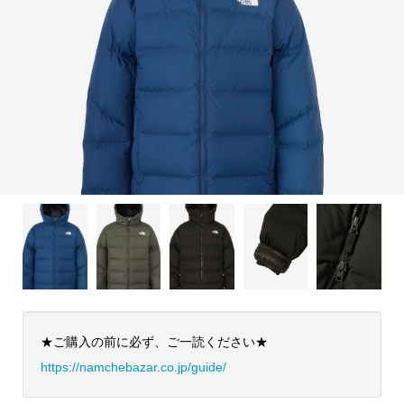
★ご購入の前に必ず、ご一読ください★
https://namchebazar.co.jp/guide/