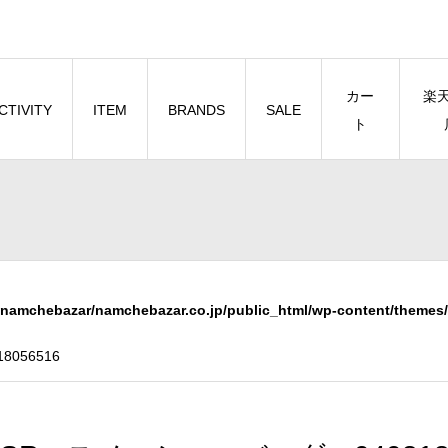
カー
楽
CTIVITY
ITEM
BRANDS
SALE
ト
namchebazar/namchebazar.co.jp/public_html/wp-content/themes/
056516